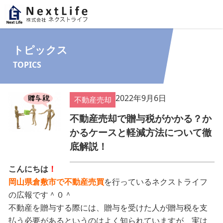
内容をスキップ
トピックス
TOPICS
2022年9月6日
不動産売却
不動産売却で贈与税がかかる？か
かるケースと軽減方法について徹
底解説！
こんにちは
！
岡山県倉敷市で不動産売買
を行っているネクストライフ
の広報です＾０＾
不動産を贈与する際には、贈与を受けた人が贈与税を支
払う必要があるというのはよく知られていますが、実は