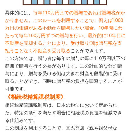
具体的には、
毎年110万円までの贈与であれば贈与税がか
かりません。このルールを利用することで、例えば1000
万円の価値がある不動産を贈与したい場合、10年間にわ
たって毎年100万円ずつの贈与を行い、最終的に10年目に
不動産を売却することにより、受け取り側は贈与税を支
払うことなく不動産を受け取る
ことができます。
この方法では、贈与者は毎年の贈与の際に110万円以下の
範囲で贈与を行う必要があります。この計画的な分割贈
与により、贈与を受ける側は大きな财産を段階的に受け
取ることができ、同時に贈与税の負担を回避することが
可能です。
《相続税精算課税制度》
相続税精算課税制度は、日本の税法において定められ
た、特定の条件を満たす場合に相続税の負担を軽減でき
る仕組みです。
この制度を利用することで、直系尊属（親や祖父母な