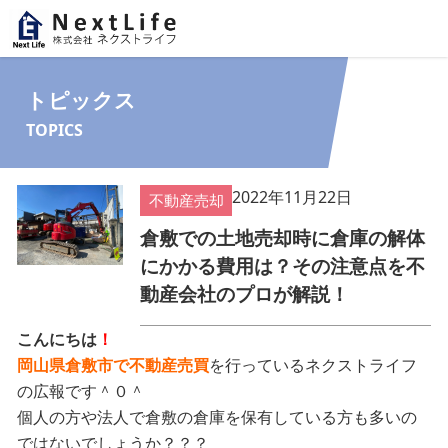
内容をスキップ
トピックス
TOPICS
2022年11月22日
不動産売却
倉敷での土地売却時に倉庫の解体
にかかる費用は？その注意点を不
動産会社のプロが解説！
こんにちは
！
岡山県倉敷市で不動産売買
を行っているネクストライフ
の広報です＾０＾
個人の方や法人で倉敷の倉庫を保有している方も多いの
ではないでしょうか？？？