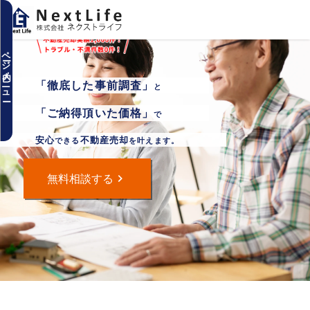
内容をスキップ
お客様の要望を叶える3つの安
心
ページ内メニュー
取引の状況が分かるので安心
「徹底した事前調査」
と
代表あいさつ
「ご納得頂いた価格」
で
不動産売却の実績
安心
不動産売却
できる
を叶えます。
お客様アンケート
2つの不動産売却の方法
無料相談する
不動産「仲介」売却とは？
不動産「買取」売却とは？
不動産お役立ちブログ